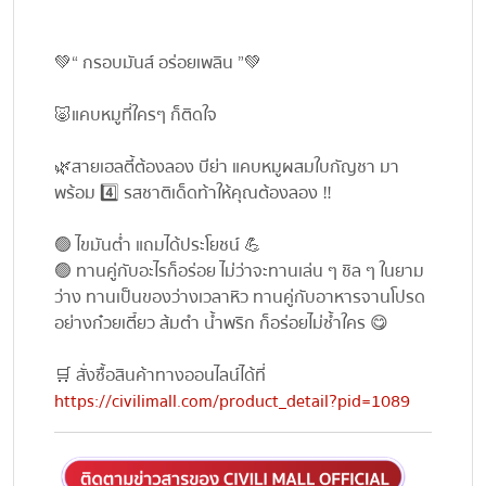
💚“ กรอบมันส์ อร่อยเพลิน ”💚
🐷แคบหมูที่ใครๆ ก็ติดใจ
🌿สายเฮลตี้ต้องลอง บีย่า แคบหมูผสมใบกัญชา มา
พร้อม 4️⃣ รสชาติเด็ดท้าให้คุณต้องลอง ‼️
🟢 ไขมันต่ำ แถมได้ประโยชน์ 💪
🟢 ทานคู่กับอะไรก็อร่อย ไม่ว่าจะทานเล่น ๆ ชิล ๆ ในยาม
ว่าง ทานเป็นของว่างเวลาหิว ทานคู่กับอาหารจานโปรด
อย่างก๋วยเตี๋ยว ส้มตำ น้ำพริก ก็อร่อยไม่ซ้ำใคร 😋
🛒 สั่งซื้อสินค้าทางออนไลน์ได้ที่
https://civilimall.com/product_detail?pid=1089