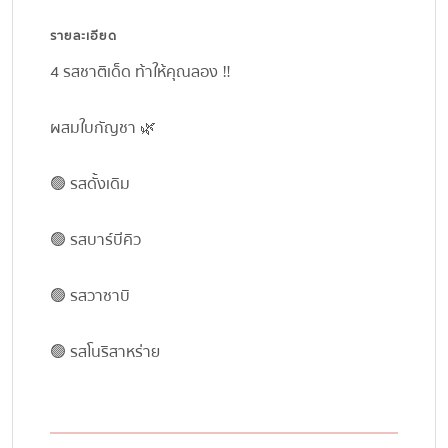
รายละเอียด
4 รสชาติเด็ด ท้าให้คุณลอง ‼️
ผสมใบกัญชา 🌿
🟢 รสดั้งเดิม
🟢 รสบาร์บีคิว
🟢 รสวาซาบิ
🟢 รสโนริสาหร่าย