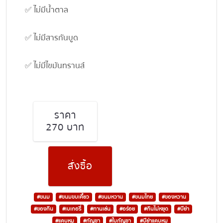
✅ ไม่มีน้ำตาล
✅ ไม่มีสารกันบูด
✅ ไม่มีไขมันทรานส์
ราคา
270 บาท
สั่งซื้อ
#ขนม
#ขนมขบเคี้ยว
#ขนมหวาน
#ขนมไทย
#ของหวาน
#ของกิน
#เบเกอรี่
#ทานเล่น
#อร่อย
#กินไม่หยุด
#บีย่า
#แคบหมู
#กัญชา
#ใบกัญชา
#บีย่าแคบหมู