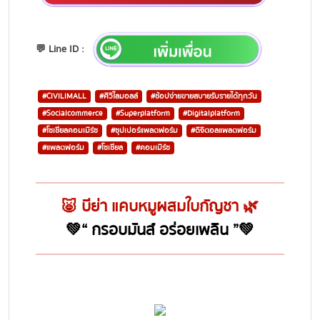
💬 Line ID :
#CIVILIMALL
#ศิวิไลมอลล์
#ช้อปง่ายขายสบายรับรายได้ทุกวัน
#Socialcommerce
#Superplatform
#Digitalplatform
#โซเชียลคอมเมิร์ซ
#ซุปเปอร์แพลตฟอร์ม
#ดิจิตอลแพลตฟอร์ม
#แพลตฟอร์ม
#โซเชียล
#คอมเมิร์ซ
🐷 บีย่า แคบหมูผสมใบกัญชา 🌿
💚“ กรอบมันส์ อร่อยเพลิน ”💚