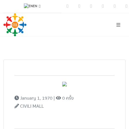
EN
Facebook
Youtube
Instagram
Tiktok
CIVI
January 1, 1970 |
0 ครั้้ง
CIVILI MALL