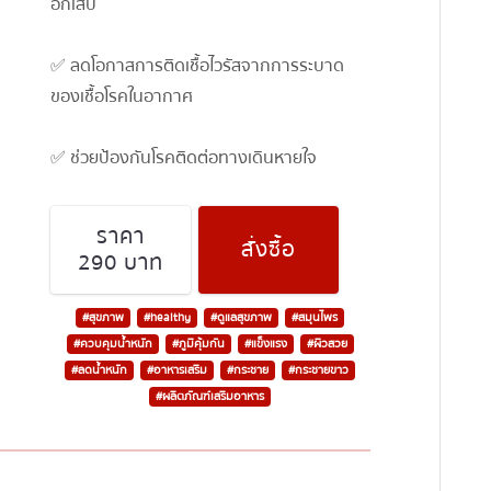
อักเสบ
✅ ลดโอกาสการติดเชื้อไวรัสจากการระบาด
ของเชื้อโรคในอากาศ
✅ ช่วยป้องกันโรคติดต่อทางเดินหายใจ
ราคา
สั่งซื้อ
290 บาท
#สุขภาพ
#healthy
#ดูแลสุขภาพ
#สมุนไพร
#ควบคุมน้ำหนัก
#ภูมิคุ้มกัน
#แข็งแรง
#ผิวสวย
#ลดน้ำหนัก
#อาหารเสริม
#กระชาย
#กระชายขาว
#ผลิตภัณฑ์เสริมอาหาร