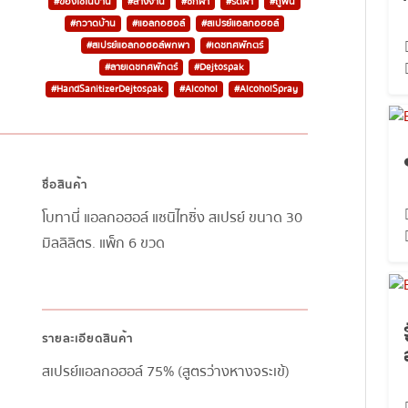
#ของใช้ในบ้าน
#ล้างจาน
#ซักผ้า
#รีดผ้า
#ถูพื้น
#กวาดบ้าน
#แอลกอฮอล์
#สเปรย์แอลกอฮอล์
#สเปรย์แอลกอฮอล์พกพา
#เดชทศพักตร์
#ลายเดชทศพักตร์
#Dejtospak
#HandSanitizerDejtospak
#Alcohol
#AlcoholSpray
ชื่อสินค้า
โบทานี่ แอลกอฮอล์ แซนิไทซิ่ง สเปรย์ ขนาด 30
มิลลิลิตร. แพ็ก 6 ขวด
รายละเอียดสินค้า
สเปรย์แอลกอฮอล์ 75% (สูตรว่างหางจระเข้)