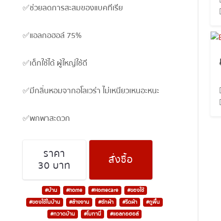
✅ช่วยลดการสะสมของแบคทีเรีย
✅แอลกอฮอล์ 75%
✅เด็กใช้ได้ ผู้ใหญ่ใช้ดี
✅มีกลิ่นหอมจากอโลเวร่า ไม่เหนียวเหนอะหนะ
✅พกพาสะดวก
ราคา
สั่งซื้อ
30 บาท
#บ้าน
#home
#Homecare
#ของใช้
#ของใช้ในบ้าน
#ล้างจาน
#ซักผ้า
#รีดผ้า
#ถูพื้น
#กวาดบ้าน
#โบทานี่
#แอลกอฮอล์