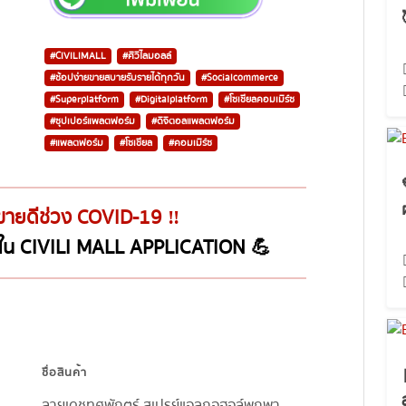
#CIVILIMALL
#ศิวิไลมอลล์
#ช้อปง่ายขายสบายรับรายได้ทุกวัน
#Socialcommerce
#Superplatform
#Digitalplatform
#โซเชียลคอมเมิร์ซ
#ซุปเปอร์แพลตฟอร์ม
#ดิจิตอลแพลตฟอร์ม
#แพลตฟอร์ม
#โซเชียล
#คอมเมิร์ซ
้าขายดีช่วง COVID-19 ‼️
ีใน CIVILI MALL APPLICATION 💪
ชื่อสินค้า
ลายเดชทศพักตร์ สเปรย์แอลกอฮอล์พกพา