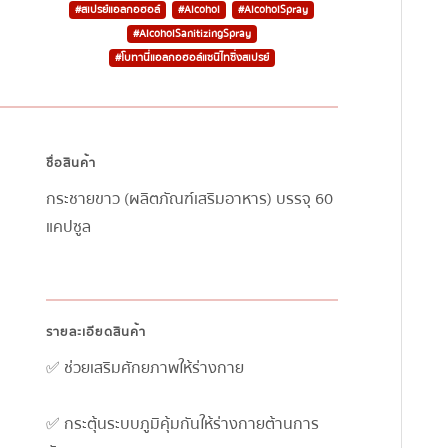
#สเปรย์แอลกอฮอล์
#Alcohol
#AlcoholSpray
#AlcoholSanitizingSpray
#โบทานี่แอลกอฮอล์แซนิไทซิ่งสเปรย์
ชื่อสินค้า
กระชายขาว (ผลิตภัณฑ์เสริมอาหาร) บรรจุ 60
แคปซูล
รายละเอียดสินค้า
✅ ช่วยเสริมศักยภาพให้ร่างกาย
✅ กระตุ้นระบบภูมิคุ้มกันให้ร่างกายต้านการ