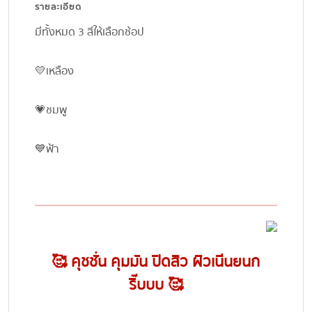
รายละเอียด
มีทั้งหมด 3 สีให้เลือกช้อป
💛เหลือง
💗ชมพู
💙ฟ้า
🥰 คุชชั่น คุมมัน ปิดสิว ผิวเนีนยนก
ริ๊บบบ 🥰