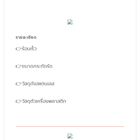
รายละเอียด
👉ร้อนเร็ว
👉ขนาดกระทัดรัด
👉วัสดุถังสแตนเลส
👉วัสดุตัวเครื่องพลาสติก