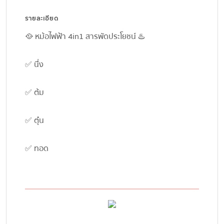
รายละเอียด
🥘 หม้อไฟฟ้า 4in1 สารพัดประโยชน์ ♨️
✅ นึ่ง
✅ ต้ม
✅ ตุ๋น
✅ ทอด