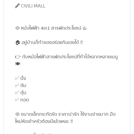
CIVILI MALL
🥘 หม้อไฟฟ้า 4in1 สารพัดประโยชน์ ♨️
🏠 อยู่บ้านก็ทำของอร่อยกินเองได้ ‼️
👉 กับหม้อไฟฟ้าสารพัดประโยชน์ที่ทำได้หลากหลายเมนู
🍽️
✅ นึ่ง
✅ ต้ม
✅ ตุ๋น
✅ ทอด
🥘 ขนาดเล็กกระทัดรัด ราคาน่ารัก ใช้งานง่ายมาก มือ
ใหม่หัดเข้าครัวต้องมีแล้วแหละ ‼️