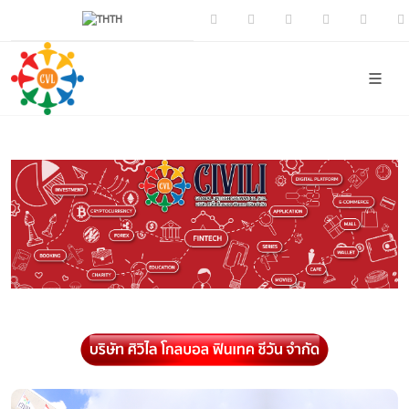
TH
Facebook
Youtube
Instagram
Tiktok
CIVI