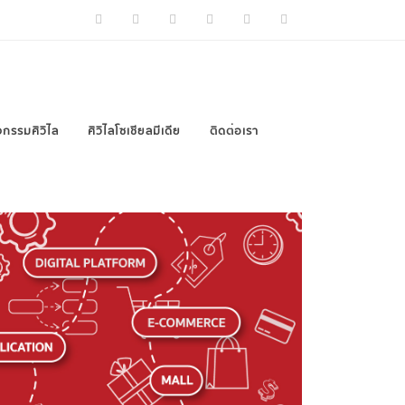
Facebook
Youtube
Instagram
Tiktok
CIVILI SUPPORT
support@civilifinte
จกรรมศิวิไล
ศิวิไลโซเชียลมีเดีย
ติดต่อเรา