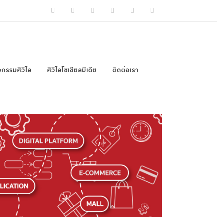
Facebook
Youtube
Instagram
Tiktok
CIVILI SUPPORT
support@civilifinte
จกรรมศิวิไล
ศิวิไลโซเชียลมีเดีย
ติดต่อเรา