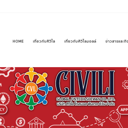
HOME
เกี่ยวกับศิวิไล
เกี่ยวกับศิวิไลมอลล์
ข่าวสารและกิ