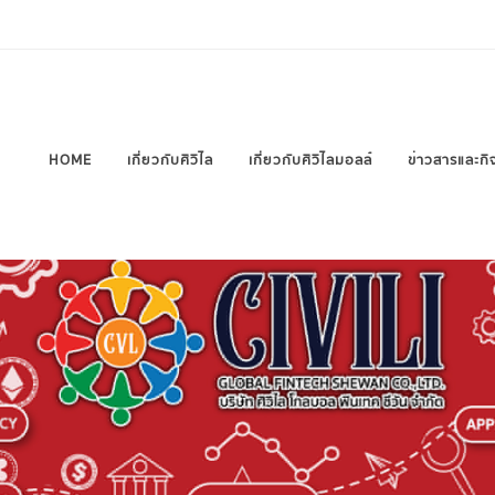
HOME
เกี่ยวกับศิวิไล
เกี่ยวกับศิวิไลมอลล์
ข่าวสารและกิ