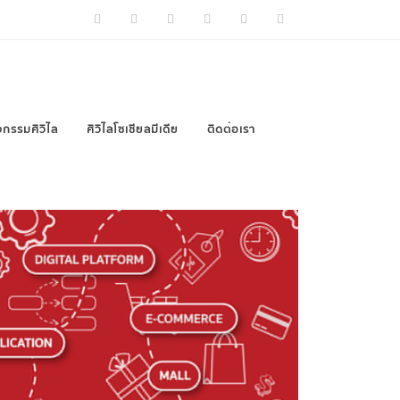
Facebook
Youtube
Instagram
Tiktok
CIVILI SUPPORT
support@civilifinte
จกรรมศิวิไล
ศิวิไลโซเชียลมีเดีย
ติดต่อเรา