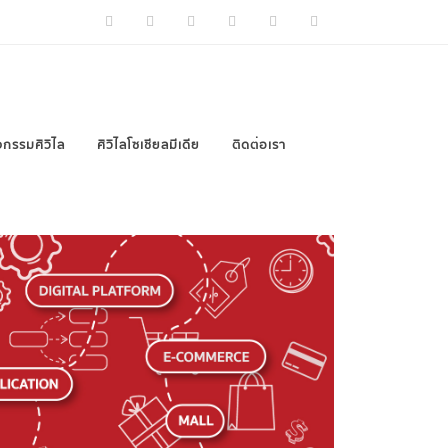
Facebook
Youtube
Instagram
Tiktok
CIVILI SUPPORT
support@civilifinte
จกรรมศิวิไล
ศิวิไลโซเชียลมีเดีย
ติดต่อเรา