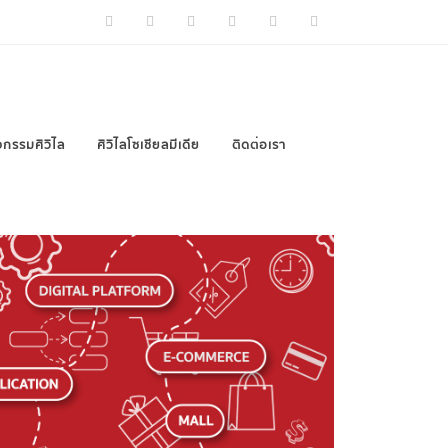
Facebook
Youtube
Instagram
Tiktok
CIVILI SUPPORT
support@civilifinte
จกรรมศิวิไล
ศิวิไลโซเชียลมีเดีย
ติดต่อเรา