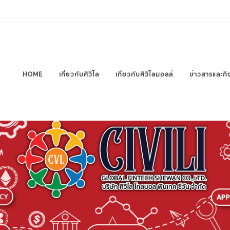
HOME
เกี่ยวกับศิวิไล
เกี่ยวกับศิวิไลมอลล์
ข่าวสารและกิ