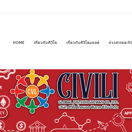
HOME
เกี่ยวกับศิวิไล
เกี่ยวกับศิวิไลมอลล์
ข่าวสารและกิ