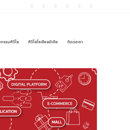
Facebook
Youtube
Instagram
Tiktok
CIVILI SUPPORT
support@civilifinte
จกรรมศิวิไล
ศิวิไลโซเชียลมีเดีย
ติดต่อเรา